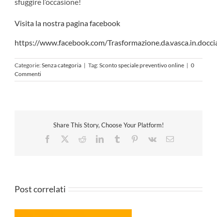
sfuggire l’occasione!
Visita la nostra pagina facebook
https://www.facebook.com/Trasformazione.da.vasca.in.docci
Categorie:
Senza categoria
|
Tag:
Sconto speciale preventivo online
|
0
Commenti
Share This Story, Choose Your Platform!
Facebook
X
Reddit
LinkedIn
Tumblr
Pinterest
Vk
Email
Post correlati