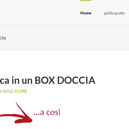
Home
guida gratis
cia
sca in un BOX DOCCIA
N SOLE 8 ORE