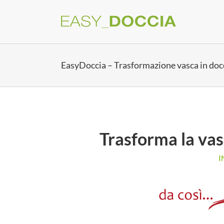
Salta
al
contenuto
EasyDoccia – Trasformazione vasca in doc
Trasforma la va
I