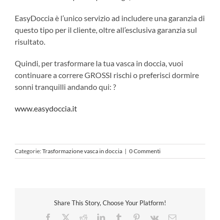
EasyDoccia è l’unico servizio ad includere una garanzia di
questo tipo per il cliente, oltre all’esclusiva garanzia sul
risultato.
Quindi, per trasformare la tua vasca in doccia, vuoi
continuare a correre GROSSI rischi o preferisci dormire
sonni tranquilli andando qui: ?
www.easydoccia.it
Categorie:
Trasformazione vasca in doccia
|
0 Commenti
Share This Story, Choose Your Platform!
Facebook
X
Reddit
LinkedIn
Tumblr
Pinterest
Vk
Email