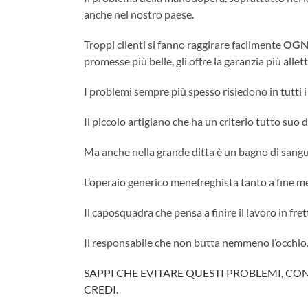
anche nel nostro paese.
Troppi clienti si fanno raggirare facilmente
OGN
promesse più belle, gli offre la garanzia più allet
I problemi sempre più spesso risiedono in tutti i l
Il piccolo artigiano che ha un criterio tutto suo di
Ma anche nella grande ditta è un bagno di sangu
L’operaio generico menefreghista tanto a fine mes
Il caposquadra che pensa a finire il lavoro in frett
Il responsabile che non butta nemmeno l’occhio. 
SAPPI CHE EVITARE QUESTI PROBLEMI, CON
CREDI.