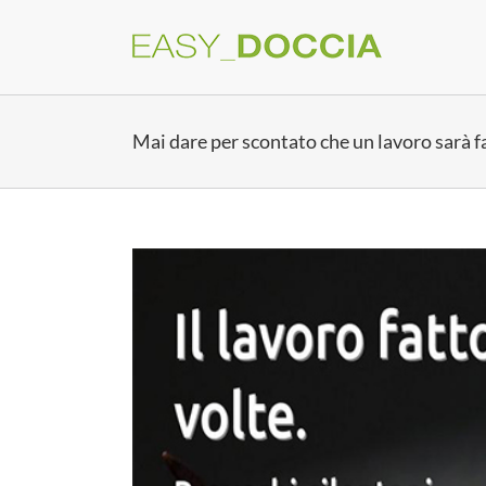
Salta
al
contenuto
Mai dare per scontato che un lavoro sarà f
Ingrandisci
immagine