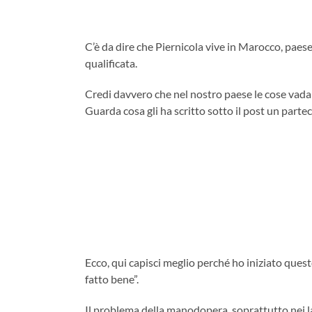
C’è da dire che Piernicola vive in Marocco, pae
qualificata.
Credi davvero che nel nostro paese le cose vad
Guarda cosa gli ha scritto sotto il post un parte
Ecco, qui capisci meglio perché ho iniziato ques
fatto bene”.
Il problema della manodopera, soprattutto nei la