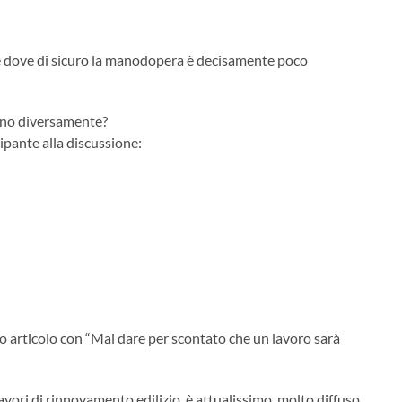
se dove di sicuro la manodopera è decisamente poco
ano diversamente?
cipante alla discussione:
to articolo con “Mai dare per scontato che un lavoro sarà
vori di rinnovamento edilizio, è attualissimo, molto diffuso