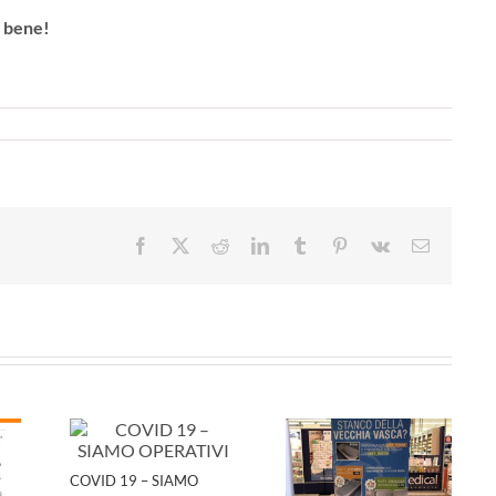
o bene!
Facebook
X
Reddit
LinkedIn
Tumblr
Pinterest
Vk
Email
COVID 19 – SIAMO