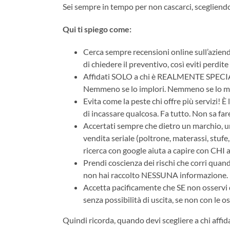
Sei sempre in tempo per non cascarci, scegliendo
Qui ti spiego come:
Cerca sempre recensioni online sull’azienda
di chiedere il preventivo, così eviti perdite
Affidati SOLO a chi è REALMENTE SPECIALI
Nemmeno se lo implori. Nemmeno se lo minac
Evita come la peste chi offre più servizi! 
di incassare qualcosa. Fa tutto. Non sa far
Accertati sempre che dietro un marchio, un
vendita seriale (poltrone, materassi, stuf
ricerca con google aiuta a capire con CHI a
Prendi coscienza dei rischi che corri quand
non hai raccolto NESSUNA informazione.
Accetta pacificamente che SE non osservi qu
senza possibilità di uscita, se non con l
Quindi ricorda, quando devi scegliere a chi affida