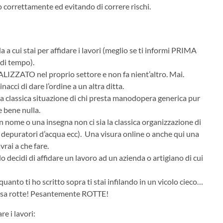
 correttamente ed evitando di correre rischi.
 a cui stai per affidare i lavori (meglio se ti informi PRIMA
 di tempo).
ZZATO nel proprio settore e non fa nient’altro. Mai.
ci di dare l’ordine a un altra ditta.
È la classica situazione di chi presta manodopera generica pur
e bene nulla.
 nome o una insegna non ci sia la classica organizzazione di
e, depuratori d’acqua ecc). Una visura online o anche qui una
vrai a che fare.
o decidi di affidare un lavoro ad un azienda o artigiano di cui
anto ti ho scritto sopra ti stai infilando in un vicolo cieco…
e ossa rotte! Pesantemente ROTTE!
re i lavori: