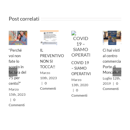
Post correlati
“Perché
IL
Ci hai visti
voi non
PREVENTIVO
al centro
fate lo
NON SI
commerciale
COVID 19
sconto in
TOCCA!!
Porte di
– SIAMO
fattura del
Moncalieri?
Marzo
OPERATIVI
75 per
10th, 2023
Luglio 12th,
Marzo
|
0
cento?”
2019
|
0
13th, 2020
Commenti
Commenti
Marzo
|
0
15th, 2023
Commenti
|
0
Commenti