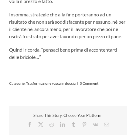
voilà il prezzo è fatto.
Insomma, strategie che alla fine porteranno ad un
risultato che non sarà soddisfacente per nessuno, né per
il cliente né, ancora meno, per il lavoratore che poi ne
uscirà frustrato per aver lavorato per un pezzo di pane.
Quindi ricorda, “pensaci bene prima di accontentarti
delle briciole…”
Categorie:
Trasformazione vasca in doccia
|
0 Commenti
Share This Story, Choose Your Platform!
Facebook
X
Reddit
LinkedIn
Tumblr
Pinterest
Vk
Email