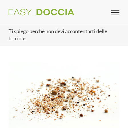
Salta
al
contenuto
Ti spiego perchè non devi accontentarti delle
briciole
Ingrandisci
immagine